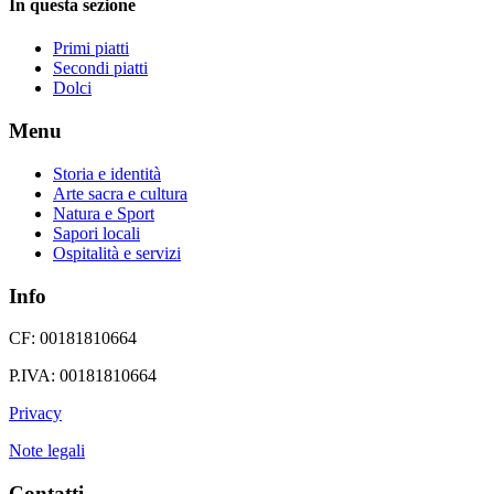
In questa sezione
Primi piatti
Secondi piatti
Dolci
Menu
Storia e identità
Arte sacra e cultura
Natura e Sport
Sapori locali
Ospitalità e servizi
Info
CF: 00181810664
P.IVA: 00181810664
Privacy
Note legali
Contatti