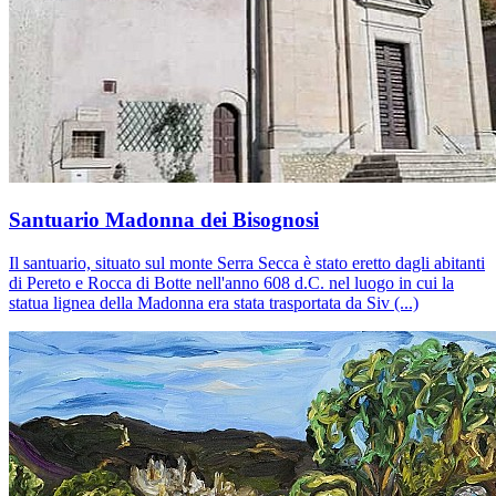
Santuario Madonna dei Bisognosi
Il santuario, situato sul monte Serra Secca è stato eretto dagli abitanti
di Pereto e Rocca di Botte nell'anno 608 d.C. nel luogo in cui la
statua lignea della Madonna era stata trasportata da Siv (...)